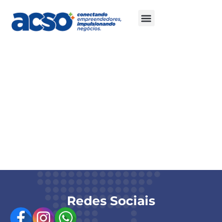
Canetas
Personalizadas
(modelo ecológico)
Incluiremos canetas personalizadas com a sua marca,
também destinadas à distribuição durante os eventos.
Enquanto durarem os estoques.
Redes Sociais