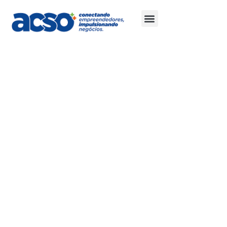
Cota apresentação 1
– Apenas 05
empresas
Logomarca nas peças digitais – Convite e Confira
as fotos (modelo);
Logomarca na credencial do evento;
Citação do patrocinador da abertura e
encerramento do evento;
Apresentação da empresa em 5 minutos na
abertura do Café;
Merchandising: Espaço para comercialização de