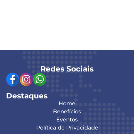
produtos e serviços; Ações de promoção,
exposição de produtos e outras atividades
estratégicas.
Divulgação em todas as nossas redes sociais no
espaço dedicado ao evento Café da Manhã de
Negócios;
04 participantes da empresa patrocinadora.
Redes Sociais
Destaques
Home
Benefícios
Eventos
Política de Privacidade