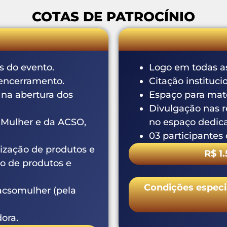
COTAS DE PATROCÍNIO
o evento.
Logo em todas as peç
cerramento.
Citação instituciona
abertura dos
Espaço para material
Divulgação nas rede
lher e da ACSO,
no espaço dedicado 
03 participantes da
ção de produtos e
R$ 1.500
e produtos e
Condições especiais
omulher (pela
.